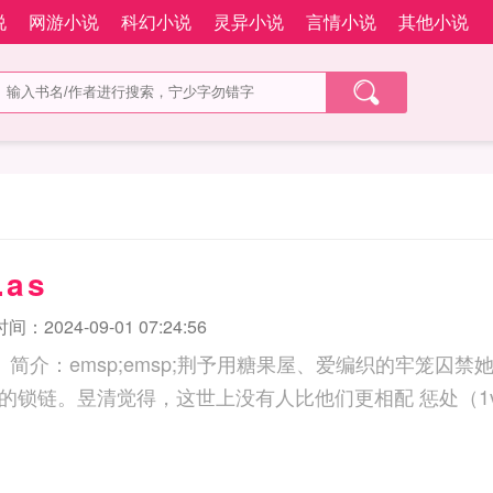
说
网游小说
科幻小说
灵异小说
言情小说
其他小说
.as
：2024-09-01 07:24:56
）简介：emsp;emsp;荆予用糖果屋、爱编织的牢笼囚
有地下室以及冰冷的锁链。昱清觉得，