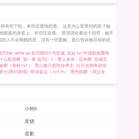
得有些下陷，有些迟缓地想着。 这是办公室里间的床？她
在他挺拔的身姿上，有些压迫感。 昱清消化着这个回答，她不
面前的人不会顺她的意，没有一丝委婉，直白告诉她目前的处
惩罚hw
write as 惩罚期001号惩戒
惩处1v1半强制免费阅
什么意思啊
第一章 惩罚(一) - 墨上未央 - 话本网
惩戒文
秘密（骨科1v1）
黑心狐只想吃掉男主
白月光和朱砂痣
骑士(西幻游戏)
暗淡蓝点（1v1 H）
黑色陷阱（亲父女
小狗h
发烧
道歉