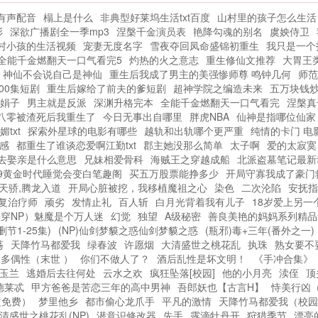
目。女儿苏小夕当着万千观众的面，用麒
有声配音
榻上是什么
非典型好莱坞生活txt百度
山村里的孩子怎么生活
麟才子的最佳作曲人奖杯砸核桃，于是苏
衫
深欲广播剧全一季mp3
涅槃千金演员表
艳降勾魂的别名
虞姎侍卫
晨的曲爹身份再也藏不住了！女儿上幼儿
村小孩的生活视频
宠妻无度名字
雪夜夺回凤命盛锦初重生
我只是一个
园，给小朋友讲白雪公主小红帽等等人们
全能千金燃翻天一口气看完5
灼热的火之意志
重生修仙文推荐
大胃王
闻所未闻的童话，童话大王安徒生也渐渐
神仙不会说自己是神仙
重生后我成了男主的美强惨师尊 鸣钟几何
师范
暴露在公众视野中。中秋佳节女儿吟诗一
00集短剧
重生后嫁给了前夫的爹短剧
超神学院之编造未来
五万块钱
首苏晨苏小夕！求求你闭嘴吧！爸爸的马
娟子
男主就是反派
深渊升格完本
全能千金燃翻天一口气看完
涅槃真
八零被渣死后我重生了
今日无事出自哪里
甲全被你曝光了！记者苏爹，您是怎么做
胖虎NBA
仙神是指哪位仙家
txt
探索外星球的电影有哪些
越轨和出轨哪个更严重
纯情的卡门 电
到多才多亿的？苏晨我只是个咸鱼。如果
感
都重生了谁谈恋爱啊江勤txt
郡主她没那么简单
太子啊
爱的太寂寞
您喜欢奶爸我曲爹身份被女儿曝光了，别
去娶亲是什么意思
兄妹相爱骨科
海贼王之穿越成船
北派盗墓笔记最新
忘记分享给朋友...
79黄金时代睡觉会变白笔趣阁
买五万股票能挣多少
开局守寡我成了豪门
天骄,腾龙入道
开局心脏被挖，我移植魔祖之心
染色
二次沦陷
安抚指
复治疗师
顽劣
发情止礼
百人斩
白月光背着我有儿子
18岁爱上另一个
穿NP）魅魔是个万人迷
幻觉
独望
A级秘密
善良美艳的妈妈系列精品集 作
节1-25集)
(NP)仙剑梦貘之惑仙剑梦貘之惑
(瓶邪)毒+三年(番外之一)
荡
天降竹马都爱我
绿春波
许愿烟
大清盛世之桃花乱
执珠
熟女要不
多偶性（末世 ）
你们不做人了？
酒后乱性是坏文明！
《手冲合集》
玉兰
逃婚后去往何处
云水之欢
疯狂坠落[校园]
他的小月亮
渎侄
顶
德莱忒
甲方爸爸是苦恋三年的高中男神
吾郎妖也【古言H】
恃美行凶（
文免费）
梦里他乡
都市偷心龙爪手
平凡的激情
天降竹马都爱我（校园
清盛世之桃花乱(NP)
潜意识修改器
先手
露滴牡丹开
狩猎季节
漂亮