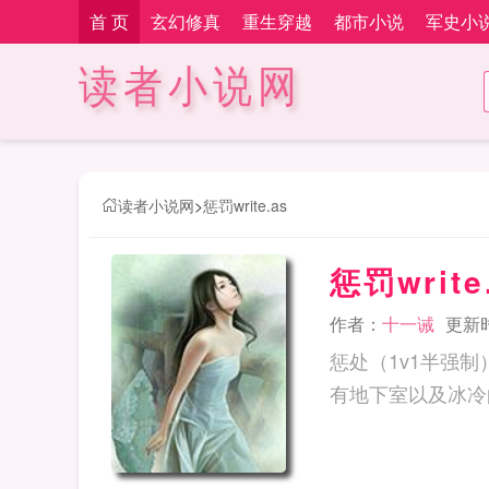
首 页
玄幻修真
重生穿越
都市小说
军史小
读者小说网
读者小说网
>
惩罚write.as
惩罚write
作者：
十一诫
更新时间
惩处（1v1半强制