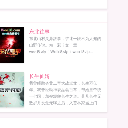
东北往事
东北山村灵异故事，讲述一段不为人知的
山野传说。精┊彩┇文┊章
wоо⒙νiρ﹝Wσó⒙νiρ﹞woo18vip...
长生仙婿
我曾经助炎黄二帝大战蚩尤，长生万亿
年。我曾经助神农品尝百草，帮始皇帝统
一七国，却被觊觎长生之道。萧凡长生无
数岁月发觉无聊之后，入赘林家当上门女
婿，本想安静的度过岁月，却为了维护爱
妻不得不重新崛起如果您喜欢长生仙婿，
别忘记分享给朋友...