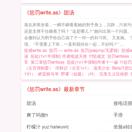
《惩罚write.as》甜汤
落在床尾坐着，一瞬不瞬看着她的荆予身上，沉静，只有均
还是支撑不住睡着了吗？ “这是哪儿？”她问出第一个问题
会傻到认为荆予给自己搞了个一对一的补习班。 又发疯。 
境。 “不需要上下班，一直和我待在一起，不好吗？” ...
惩戒write.as
惩罚 — write.as
惩罚(pwp/np/无逻辑)
惩戒w
读
惩处(1v1半强制) 作者电波天使
f/f惩戒文
惩罚writeas
车
第三章惩罚writeas
惩处(1v1半强制)作者十一诫
l1惩
（古言强制爱）
绾秋记（古言1v1）
道系少女
Beta只
1V1）
娇蛮驸马爷
野雾（短篇）（H）
完美主义症候群
《惩罚write.as》最新章节
甜汤
接电话
爽了吗微h
手滑
柠檬汁 yuz haiwuvic
坐脸a轻