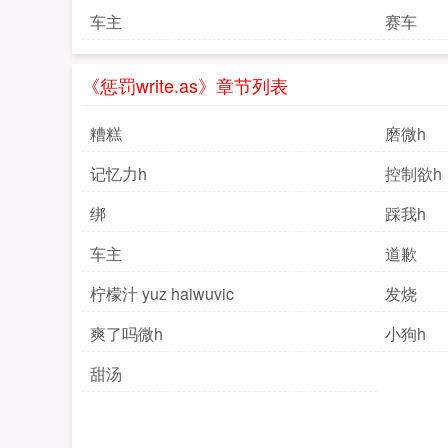
车主
赛车
《惩罚write.as》章节列表
糟糕
磨微h
记忆力h
控制欲h
绑
踩我h
车主
道歉
柠檬汁 yuz haiwuvic
发烧
爽了吗微h
小狗h
甜汤