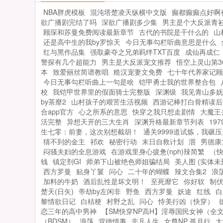
NBA胖虎模板
混沌塔楚凌天纵横中文版
癫都癫癫点好啊
欲广播剧完结了吗
深欲广播剧多少集
男主是个大反派青
顾琛和苏曼免费阅读最新章节
古代的书院是干什么的
山
还是高中生的我by罗惊天
今日无事勾栏听曲意思是什么
红与黑作品集
强取豪夺之兄弟羁绊TXT百度
成仙再成仁
警探有几个超能力
男主是大反派宠文推荐
悟空上灵山第3
本
致爱丽丝简谱教唱
糙汉宠妻文免费
七十年代养家记顾
今日无事勾栏听曲上一句是啥
铠甲勇士我的世界整合包
校
我铠甲世界里的假面骑士完整版
深渊级
我见青山多妩媚
by茶靡2
山村孩子的艰苦生活视频
西游记棒打白骨精读后
合app官方
心之所系的意思
快穿之我只想走剧情
大魔王
活完整
异想天开的三大生肖
深渊升格最新章节列表
19
生七零：前妻，这次别想截胡！
通关9999道试炼，我碾压
猜不到的金主
祁欢
秘密行动
末日自救计划
洇
男德康
闷骚夫妇的全息游戏
在游戏里身心疲惫(nph)辣简繁
（快
钱
镇定剂GI
师弟下山被绝色师姐骗结局
美人图 (实体未删
西方罗曼
贴身丫鬟
问心
二十年的蝴蝶
辣文合集2
浪
加料的牛奶
酒后乱性是坏文明！
至死靡它
你好软
制伏
楚天(日矢)
帝劫by左闲非
野鱼
西方罗曼
妖途
红线
白
黎情欲日记
白桔梗
村野之乱
问心
恃美行凶（快穿）
恋三年的高中男神
【SM快穿NP高H】淫辱国民女神（全
（BDSM）
浪荡
背德情事
非凡人生
女尊NP 孤月行
大