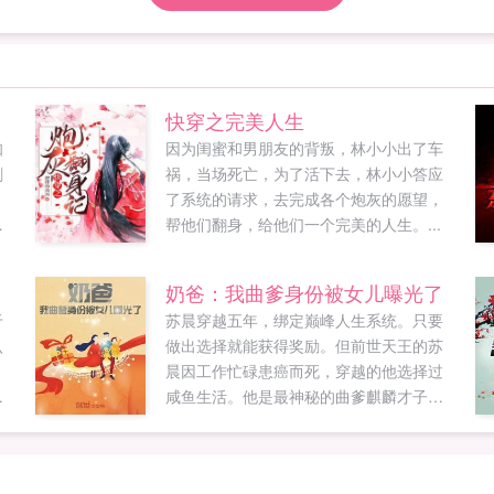
快穿之完美人生
知
因为闺蜜和男朋友的背叛，林小小出了车
刺
祸，当场死亡，为了活下去，林小小答应
。
了系统的请求，去完成各个炮灰的愿望，
段
帮他们翻身，给他们一个完美的人生。...
奶爸：我曲爹身份被女儿曝光了
于
苏晨穿越五年，绑定巅峰人生系统。只要
认
做出选择就能获得奖励。但前世天王的苏
晨因工作忙碌患癌而死，穿越的他选择过
，
咸鱼生活。他是最神秘的曲爹麒麟才子，
决
把老婆捧成最当红天后。本以为老婆孩子
热炕头的生活会一直持续下去，但老婆接
下了一档观察明星日常生活的综艺直播节