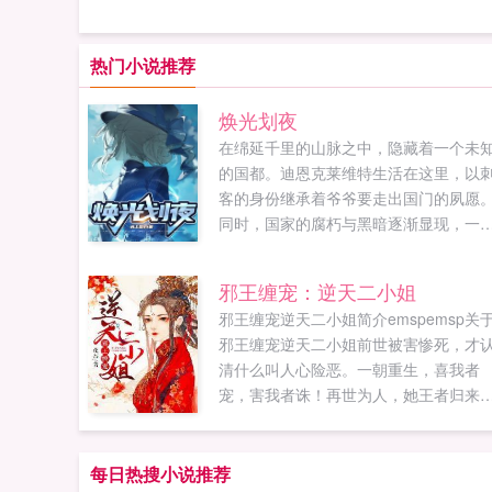
热门小说推荐
焕光划夜
在绵延千里的山脉之中，隐藏着一个未
的国都。迪恩克莱维特生活在这里，以
客的身份继承着爷爷要走出国门的夙愿
同时，国家的腐朽与黑暗逐渐显现，一
被封印的历史也开始回归大众视野。...
邪王缠宠：逆天二小姐
邪王缠宠逆天二小姐简介emspemsp关
邪王缠宠逆天二小姐前世被害惨死，才
清什么叫人心险恶。一朝重生，喜我者
宠，害我者诛！再世为人，她王者归来
岂料惹上了邪魅嗜血的他。他明明杀伐
断，却偏偏就喜欢她首发
po18nlpo1⒏υip...
每日热搜小说推荐