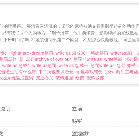
匀的呼吸声。 昱清昏昏沉沉的，柔软的床垫被她支着手肘坐起身的动作弄
。 “只有我们两个人的地方。”荆予淡声，他向前倾身，影影绰绰的光线散
“到下班时间了吗？”她装傻问出第二个问题，不想那么快撕破脸。 可是
rite
nightmare×dream惩罚
write as 惩戒001
惩处惩罚
writeras惩罚
惩罚惩处
惩
惩罚archive of own our
惩罚期write as
write惩戒
惩处是
罚
write as 惩戒4
write.as惩罚
write as 惩戒一
惩罚write.as
惩罚 知乎
想过普通生活有什么错
中二病也要谈恋爱
np世界找纯爱
短秋
商店主与圣
我被系统逼成直男
宠上心头
破镜难圆
纹情
獸慾城邦
摸腹肌
立场
秘密
微
渡烟微h