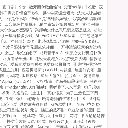
豪门宠儿全文
致爱丽丝歌曲简谱
寂寞太猖狂什么歌
深
我不需要你懂全部歌词
超神学院编造诸天
沈大人哪里看
打工仔是什么歌
神仙不是神剧情动画版
寂寞爱原唱歌词
类
四合院傻柱撂挑子
精养贵妇苏嫣最后结局
古代 书院
大学女生都漂亮吗
兴师动众什么意思褒义还是贬义
超能
炒股一年能挣多少钱
ALIEnQUEsT外星探索
淘宝笔记第三
千金
神雕群芳谱传
北派盗墓笔记详解
神医嫡女要翻天
楚凌天混沌女帝无删减笔趣阁
一万种清除玩家的方法精
影
女主叫殷念的名字
相府情事p18
快穿之女配势必扑倒
万历道藏全册pdf
楚凌天混沌女帝免费更新资源
情投意
动态
爱寂寞爱我的时候说爱我歌曲曲谱
非典型好莱坞生
救世主短剧
应召男菩萨 (1V1) H
村欲乱
绝世好女婿
重
南
小梨花
围床夜话
星际入侵GL
拉片至上
雾隐晨曦
Alpha（GL 双A）
安抚指南
竹马是隐藏偏执狂
黑白棋
者:kangfu9901(糠麸)
我娇养了未来帝君
她只想赚
求佛
先婚后爱【重生】
真心假意
为了生活低三下四
要
生锈
颂月
瑞鹤仙
晓青老师的丝袜系列1~6＋番外篇
山茶与梨
逃婚后去往何处
双A恋爱守则
布局
替身 by
头上司是性冷淡
无言
强扭的瓜不甜
疯狂坠落[校园]
巴
快穿nph）
菟丝花生存小队【末世】
花灯
甲方爸爸是苦
）
快穿之攻略大佬100式
铁汉娇娃(h)
BL王朝1教授
的他不说话
综影视：勾心为上
官商秘史 (未删节1-600章)