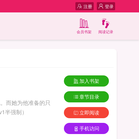
注册
登录
会员书架
阅读记录
加入书架
章节目录
禁她。而她为他准备的只
这世上没有人比他们更相配 惩处（1v1半强制）
立即阅读
手机访问