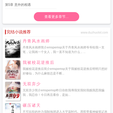
第5章 意外的相遇
查看更多章节...
完结小说推荐
www.duzhuotxt.com
丹青风水画师
丹青风水画师简介emspemsp关于丹青风水画师爷爷给我一支
笔，让我画一个女人，我一直不知道为什么，...
我被校花逆推后
我被校花逆推后简介emspemsp关于我被校花逆推后明明只想好
好修仙，为什么麻烦总是不断...
无双弃少
无双弃少简介emspemsp昨日你欺我辱我笑我轻我贱我恶我骗
我，我忍你！今日再且看你，是如...
碾压诸天
不可抗拒的外力强制地球进入大宇宙时代。周哲带着神秘笔记本