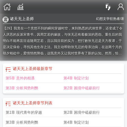
诸天无上圣师
幻想文学狂热者
/著
【29】我竟在一个意想不到的瞬间穿越时空，来到熟悉的武侠世界，还变成了令
人厌恶的反派宋青书，因周芷若的缘故，与张无忌有着极深的恩怨。重生后的我
明白不能再盲目追随周芷若，且以我目前的实力，想打败张无忌是天方夜谭，于
是决定保命，寻找其他生存之法。我主动帮助张无忌的母亲治病，在这两个月的
朝夕相处中，爱情悄然降临，这既意外又让我对世界有了新的认知。然而，恰在
此时，反派系统突然觉醒，告知我掠夺气运之子张无忌的天命值可获丰厚奖励，
这让我无奈至极，毕竟我现在都快成张无忌的“继父”了。不过，当看到赵敏、小昭
诸天无上圣师
最新章节
和殷离时，我意识到这个世界仍充满机遇。我决定不再受系统束缚，要用自己的
第5章 意外的相遇
第4章 制定计划
方式改变世界走向。
诸天无上天庭
穿越诸天无上至尊
穿越诸天无上天庭
穿越诸
天之无上天庭
免费穿越诸天之无上天庭
穿越诸天之无上天庭全部章节
穿越诸天
第3章 分析局势利弊
第2章 困境中砥砺前行
之无上天庭全
穿越诸天无上圣庭
穿越诸天之无上天庭赵玄
诸天睡殷素素
穿越
诸天之无上天庭全文
穿越诸天之无上天庭t×t
诸天收张无忌为徒全部的
诸天无上
诸天无上圣师
章节列表
圣师
穿越诸天无上
诸天无上从收服殷素素开始
诸天无上神宗
穿越诸天之无上
天尊
穿越诸天无上天庭赵玄
穿越诸天之无上天庭免费阅读
第1章 现代青年的穿越
第2章 困境中砥砺前行
第3章 分析局势利弊
第4章 制定计划