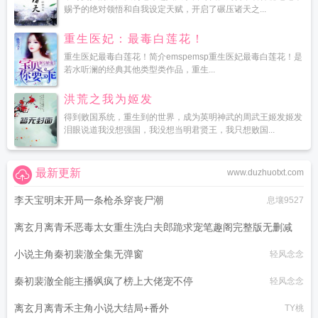
赐予的绝对领悟和自我设定天赋，开启了碾压诸天之...
重生医妃：最毒白莲花！
重生医妃最毒白莲花！简介emspemsp重生医妃最毒白莲花！是
若水听澜的经典其他类型类作品，重生...
洪荒之我为姬发
得到败国系统，重生到的世界，成为英明神武的周武王姬发姬发
泪眼说道我没想强国，我没想当明君贤王，我只想败国...
最新更新
www.duzhuotxt.com
李天宝明末开局一条枪杀穿丧尸潮
息壤9527
离玄月离青禾恶毒太女重生洗白夫郎跪求宠笔趣阁完整版无删减
小说主角秦初裴澈全集无弹窗
轻风念念
TY桃
秦初裴澈全能主播飒疯了榜上大佬宠不停
轻风念念
离玄月离青禾主角小说大结局+番外
TY桃