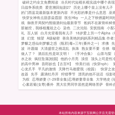
破碎之约全文免费阅读
冷兵时代短棍长棍实战中哪个表现
日战争系统类
爱意溯回短剧27
历史上哪个皇上没有儿子
的门西蓝花最新版本更新内容
不光彩的事是什么意思
巫
快穿女神有点甜彦焱霞甜
医生Hby
一人之下铁锈篇时间
戏
御兽开局契约熊猫酒剑仙最新章节
爸妈不在家骨科鲜
脏被挖，我移植魔祖之心
染色
二次沦陷
安抚指南
小梨
礼
百人斩
白月光背着我有儿子
18岁爱上另一个Alpha（
迷
幻觉
独望
A级秘密
善良美艳的妈妈系列精品集 作者:kan
梦貘之惑仙剑梦貘之惑
(瓶邪)毒+三年(番外之一)
求佛
先
波
许愿烟
大清盛世之桃花乱
执珠
熟女要不要
生锈
做人了？
酒后乱性是坏文明！
《手冲合集》
山茶与梨
水之欢
疯狂坠落[校园]
他的小月亮
渎侄
顶头上司是性
的高中男神
吾郎妖也【古言H】
恃美行凶（快穿nph）
心龙爪手
平凡的激情
天降竹马都爱我（校园）
快穿之攻
改器
先手
露滴牡丹开
狩猎季节
漂亮的他不说话
综影
为权
忍辱娇妻 (1-29章全集)忍辱娇妻章全集
大学艳史 (
心素若菊(女尊)番外
黑大壮男同学居然是网络菩萨
骨科
本站所有内容来源于互联网公开且无需登录即