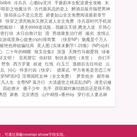
bili
冷兵兵
心瘾by灵河
手撕剧本女配逆袭全攻略
末
界暗影之地魔法书
古代最风流的皇上
醉酒后敲开隔壁男神
肯
除却巫山不是云意思
娇妻如山全文免费阅读最新章节
帝
快穿之漂亮炮灰又撩又迷人全文免费
冷兵器时代手机游
想截胡！
通关9999道试炼，我碾压天骄,腾龙入道
开局心
秘密行动
末日自救计划
洇
男德康复治疗师
顽劣
发情止
在游戏里身心疲惫(nph)辣简繁
（快穿NP）魅魔是个万人
被绝色师姐骗结局
美人图 (实体未删节1-25集)
(NP)仙剑
心
二十年的蝴蝶
辣文合集2
浪荡
天降竹马都爱我
绿春
坏文明！
至死靡它
你好软
制伏多偶性（末世 ）
你们不
野鱼
西方罗曼
妖途
红线
白玉兰
逃婚后去往何处
云
之乱
问心
恃美行凶（快穿）
德莱忒
甲方爸爸是苦恋三年
快穿NP高H】淫辱国民女神（全文免费）
梦里他乡
都市偷
非凡人生
女尊NP 孤月行
大清盛世之桃花乱(NP)
潜意识修
四处撩火
傻子少年
先手
跟联姻对象结婚后还是很不熟
诱惑
家教
北京诱惑
山中精怪+番外by
穿行在人妻丛林
屏蔽novelspi-shxsw字段实现。