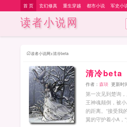
首 页
玄幻修真
重生穿越
都市小说
军史小
读者小说网
读者小说网
>
清冷beta
清冷beta
作者：
森琰
更新时间：
第一次见到楚询，
王神魂颠倒，被小
的距离。“接受我
翼的守护着小A，“楚询，只