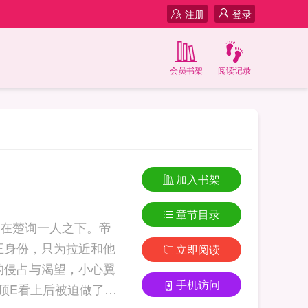
注册
登录
会员书架
阅读记录
加入书架
章节目录
在楚询一人之下。帝
王身份，只为拉近和他
立即阅读
的侵占与渴望，小心翼
手机访问