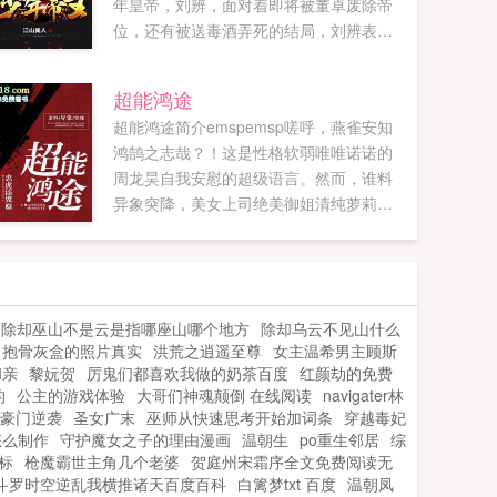
年皇帝，刘辨，面对着即将被董卓废除帝
位，还有被送毒酒弄死的结局，刘辨表示
很悲催，刚好这时，刘辨绑定了少帝帝王
系统，拥有逆袭的能力。...
超能鸿途
超能鸿途简介emspemsp嗟呼，燕雀安知
鸿鹄之志哉？！这是性格软弱唯唯诺诺的
周龙昊自我安慰的超级语言。然而，谁料
异象突降，美女上司绝美御姐清纯萝莉神
秘女神，纷至沓来，助他觉醒鸿鹄之志崛
起鸿途！火┊热┇文┊章wоо...
除却巫山不是云是指哪座山哪个地方
除却乌云不见山什么
抱骨灰盒的照片真实
洪荒之逍遥至尊
女主温希男主顾斯
和亲
黎妧贺
厉鬼们都喜欢我做的奶茶百度
红颜劫的免费
的
公主的游戏体验
大哥们神魂颠倒 在线阅读
navigater林
豪门逆袭
圣女广末
巫师从快速思考开始加词条
穿越毒妃
怎么制作
守护魔女之子的理由漫画
温朝生
po重生邻居
综
标
枪魔霸世主角几个老婆
贺庭州宋霜序全文免费阅读无
斗罗时空逆乱我横推诸天百度百科
白篱梦txt 百度
温朝凤