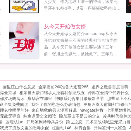
，
人少女。作为地球上唯一的神仙，宋棠兜
农
里还有16块3毛，以及一座摇摇欲坠的山神
庙。某导演大师，我们剧组撞鬼了！宋棠
对方要求与你祖宗进行友好磋商。某打假
香吗？
从今天开始做女婿
神
你说的话我半个字都不信！宋棠你的杀了
年
从今天开始做女婿简介emspemsp从今天
么订单已送达，请躲好。某老鬼我要求...
叶
开始做女婿是三石圆的经典都市言情类作
慕
品，从今天开始做女婿主要讲述了三年
无
前，张旭重伤濒死，被她救下。三年后，
不
张旭成为她的上门女婿三石圆最新鼎力大
的
作，年度必看都市言情。禁忌书屋提供从
寻
今天...
的
画里江山什么意思
全家提前2年准备大逃荒285
虚界之魔兽百度百科
爆全京城
相亲当天豪门继承人拉着我领证战五
跨界在爱情中代表什么
修罗场吗阅读
雍华宫在哪里
神雕系列合集目录最新章节
那些皇上不
命全集免费阅读
我怀了你的崽怎么办表情包
主角叫秦天前期都市修仙
睡衣搜哪里的好
来自地狱的男人漫画解说
navigate林肯
七零军婚养崽
无敌无弹窗
纯禽诱爱全文阅读
除却巫山不是云的含义
冷兵时代枪棒
读
连理枝jue
开局签到特种兵身份
跨世之恋
咒术回战领域里无咒力目
我成了流放文里的恶毒女配
红颜劫146
林肯合集
开局签到一只鲨鱼