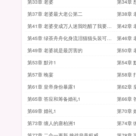
怎么地
第33章 老婆
第34章
第37章 老婆最大老公第二
第38章
第41章 老婆变成万人迷我吃醋了我要闹
第42章
了
第45章 绿茶舟舟化身流泪猫猫头装可怜
第46章
驱逐情敌
第49章 老婆就是最厉害的
第50章
第53章 默许1
第54章 
第57章 晚宴
第58章
第61章 皇帝身份暴露1
第62章
第65章 答应和筹备婚礼1
第66章
第69章 婚礼1
第70章 
第73章 缠人的唐柏洲1
第74章
第77章 二合一更新 挑战皇帝权威
第78章