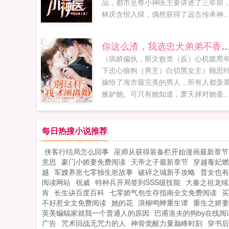
品，都市至尊小神医主要讲述了三年前
林庆含恨入狱，偶然获得了远古传承神
典，归来时已精通华佗在世最新鼎力大
作，年度必看都市言情。海棠屋
你这么渣，我选忠犬弟弟不
（haitangshuwucom）提供都市至尊小
（病娇偏执，斯文败类（反）心机腹黑
医最新章节全文免费阅读！。...
下忠心狼狗（男主）白切黑女主）顾思
嫁给了海市最完美的男人，所有人都羡
嫉妒她。可只有她知道，萧天择对她毫
感情，只将她当成生育机器。最终，她
甘屈辱，逃离了他的魔掌。可是当她真
离开后，萧天择却又疯魔一般，全世界
每日热搜小说推荐
她。不成想，她早已另有良配。他癫狂
侠客行结局怎么回事
巫师从获得装备栏开始漫画最新章节
将她抵在墙上，赤红着眼...
意思
豪门小娇妻免费阅读
天帝之子最新章节
穿越毒妃燃
越
军嫂养崽七零独生崽故事
破碎之城新手攻略
普女也有
阅读网站
祝威
特种兵开局签到SSS级技能
大秦之祖龙续
肯
长生诀百度百科
七零娇气包生存指南全文免费阅读
买
不好惹全文免费阅读
她的花
浪柳鸣蝉重生谭
重生之娇妻
英美蝙蝠家就我一个普通人的原因
巴甫洛夫的狗by在线阅
广告
咒术回战无咒力的人
神骨觉醒力量巅峰时刻
穿书后