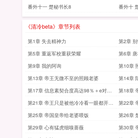
番外十一 楚秘书长8
番外十 
《清冷beta》章节列表
第1章 失去精神力
第2章 
第5章 重返军校重获荣耀
第6章 
第9章 我的阿询
第10章
第13章 帝王无微不至的照顾老婆
第14章
第17章 信息素契合度高达98％＋e对a
第18章
的转化
心爱的小a
第21章 帝王只是被他冷冷看一眼都开心
第22章
疯了
第25章 帝国皇帝给老婆喂饭
第26章 
第29章 心有猛虎细嗅蔷薇
第30章