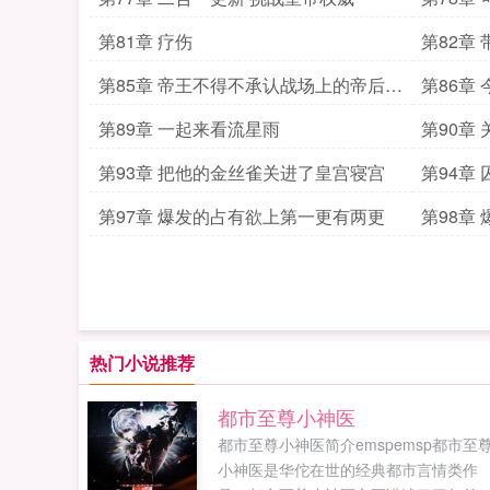
第81章 疗伤
第82章
第85章 帝王不得不承认战场上的帝后才
第86章
是最迷人的上
才是最
第89章 一起来看流星雨
第90章
第93章 把他的金丝雀关进了皇宫寝宫
第94章
第97章 爆发的占有欲上第一更有两更
第98章
热门小说推荐
都市至尊小神医
都市至尊小神医简介emspemsp都市至
小神医是华佗在世的经典都市言情类作