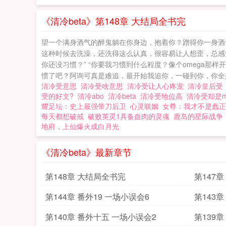
后
《清冷beta》第148章 大结局全书完
望一个满身酒气的醉鬼躺在你身边，抱着你？蹭得你一身酒气？
这种时候去洗澡，还洗得这么认真，很容易让人想歪，总感
你还没习惯？” “你要我习惯到什么程度？像个omega那
惯了吧？阿询可真是难追，最开始我追你，一碰到你，你全身
清冷受意思
清冷受啥意思
清冷受让人心疼宠
清冷皇后
受的好文?
清冷abo
清冷beta
清冷受地位高
清冷受却是
耀足坛：史上最强带刀后卫
心灵联姻
女尊：我才不是蠢正
每天都想破戒
破败英灵1具备血肉的灵魂
鹿岛的星际战争
地府，上仙爆火成白月光
《清冷beta》最新章节
第148章 大结局全书完
第147章
第144章 番外19 一场小误会6
第143
第140章 番外十五 一场小误会2
第139