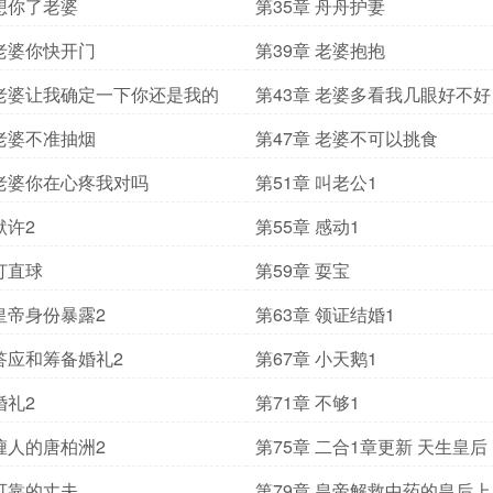
 想你了老婆
第35章 舟舟护妻
 老婆你快开门
第39章 老婆抱抱
 老婆让我确定一下你还是我的
第43章 老婆多看我几眼好不好
 老婆不准抽烟
第47章 老婆不可以挑食
 老婆你在心疼我对吗
第51章 叫老公1
默许2
第55章 感动1
 打直球
第59章 耍宝
 皇帝身份暴露2
第63章 领证结婚1
 答应和筹备婚礼2
第67章 小天鹅1
婚礼2
第71章 不够1
 缠人的唐柏洲2
第75章 二合1章更新 天生皇后
 可靠的丈夫
第79章 皇帝解救中药的皇后上