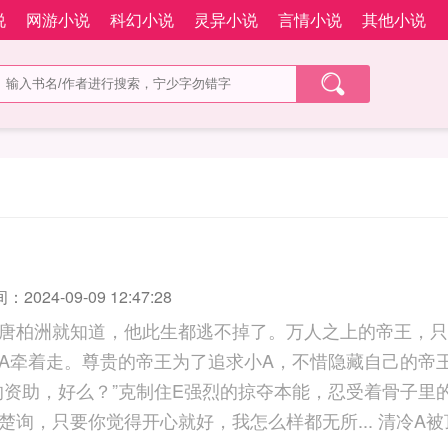
说
网游小说
科幻小说
灵异小说
言情小说
其他小说
2024-09-09 12:47:28
唐柏洲就知道，他此生都逃不掉了。万人之上的帝王，只
A牵着走。尊贵的帝王为了追求小A，不惜隐藏自己的帝
的资助，好么？”克制住E强烈的掠夺本能，忍受着骨子里
要你觉得开心就好，我怎么样都无所... 清冷A被顶E看上后被迫做了皇