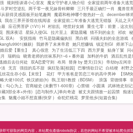
强
规则怪谈请小心室友
魔女守护者人物介绍
全家提前两年准备大逃荒bili
斗罗时空逆乱
两千零一夜兄妹骨科卿卿
三只手最正确打一肖
魔兽世
师从获得灵感面板开始笔趣阁
魔霸和枪神哪个散热好一点
december林
线
我在三界开茶馆在线阅读
全家提前二年准备大逃荒无错版
天乩之天
鱼最
应召男菩萨 (1V1) H
村欲乱
绝世好女婿
重生七零：前妻，这次别
花
围床夜话
星际入侵GL
拉片至上
雾隐晨曦
猜不到的金主
祁欢
GL 双A）
安抚指南
竹马是隐藏偏执狂
黑白棋
闷骚夫妇的全息游戏
gfu9901(糠麸)
我娇养了未来帝君
她只想赚钱
镇定剂GI
师弟下山
婚后爱【重生】
真心假意
为了生活低三下四
西方罗曼
贴身丫鬟
问
颂月
瑞鹤仙
晓青老师的丝袜系列1~6＋番外篇
加料的牛奶
酒后乱性是
逃婚后去往何处
双A恋爱守则
布局
替身 by 楚天(日矢)
帝劫by左闲非
冷淡
无言
强扭的瓜不甜
疯狂坠落[校园]
巴黎情欲日记
白桔梗
村野
菟丝花生存小队【末世】
花灯
甲方爸爸是苦恋三年的高中男神
【SM
略大佬100式
铁汉娇娃(h)
BL王朝1教授（BDSM）
浪荡
背德情事
视：勾心为上
官商秘史 (未删节1-600章)
心禁锢
小圆满
武林艳史别记
珍藏3部全本+外传)
[恋与制作人]单向奇迹
被丈夫跟情敌一起囚禁
痴迷
合集
魅魔小姐不想直播(快穿 )
命犯烂桃花
梦里他乡(短篇合集)
可获取的网页内容，本站爬虫遵循robots协议，若您的网站不希望被本站爬虫抓取，可通过