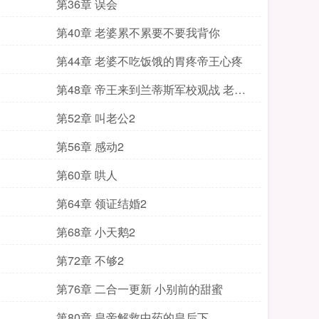
第36章 误会
第40章 老婆累不累要不要我背你
第44章 老婆不吃饭饿的胃疼帝王心疼
第48章 帝王来到兰蒂斯军校观战 老婆
加油
第52章 叫老公2
第56章 感动2
第60章 哄人
第64章 领证结婚2
第68章 小天鹅2
第72章 不够2
第76章 二合一更新 小别前的甜蜜
第80章 皇帝解救中药的皇后下