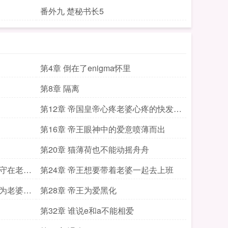
番外九 楚秘书长5
第4章 倒在了enigma怀里
第8章 隔离
第12章 帝国皇帝心疼老婆心疼的快发疯
了
第16章 帝王眼神中的爱意喷薄而出
第20章 猫薄荷也不能动摇舟舟
要守在老婆
第24章 帝王想要带着老婆一起去上班
因为老婆受
第28章 帝王为爱黑化
第32章 谁说e和a不能相爱