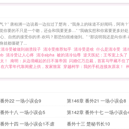
” 唐柏洲一边说着一边拉过了楚询，“我身上的味道不好闻吗，阿询？” 
觉你要的不只是一个吻，还会和我要更多…” “我确实想和你索要更多好
样开心、自然的接受你的求-欢吗？那恐怕很难做到。” “那说明我还是向你求
就都僵硬了...
受
清冷受被做到崩溃段子
清冷受推荐知乎
清冷受是啥
什么是清冷受
清
mb
清冷受让人心疼
清冷alpha
被的清冷仙尊
逆天医妃：王爷宠上头了
太！
南明：从边境崛起的日不落帝国
闪婚亿万总裁，首富马甲藏不住
在六零年代靠闺蜜上供，发家致富
穿越柯学：我的手机连接灰原哀！
 番外22 一场小误会9
第146章 番外21 一场小误会8
章 番外十八 一场小误会5
第142章 番外十七 一场小误会
章 番外十四 一场小误会1不虐
番外十三 楚秘书长10