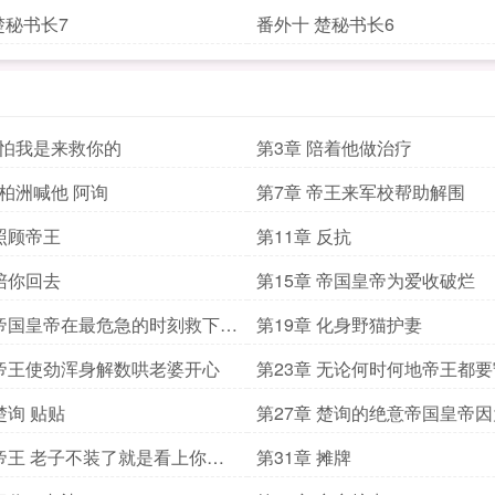
楚秘书长7
番外十 楚秘书长6
别怕我是来救你的
第3章 陪着他做治疗
唐柏洲喊他 阿询
第7章 帝王来军校帮助解围
 照顾帝王
第11章 反抗
 陪你回去
第15章 帝国皇帝为爱收破烂
 帝国皇帝在最危急的时刻救下了
第19章 化身野猫护妻
lpha
 帝王使劲浑身解数哄老婆开心
第23章 无论何时何地帝王都
身边寸步不离
楚询 贴贴
第27章 楚询的绝意帝国皇帝
伤开始黑化
 帝王 老子不装了就是看上你了
第31章 摊牌