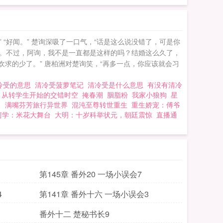
“好闻。” 楚询深吸了一口气，“话是这么说没错了，可是你
处。不过，阿询，我不是一直都是这样的吗？结婚这么久了，
-欢求的少了。” 唐柏洲对楚询笑，“再多一点，你应该就会习
冷受的意思
清冷受菠萝笔记
清冷受是什么意思
有没有清冷
从转学生开始的交错时空
掩春潮
胭脂粉
我家小狼狗
星
了
满嘴芬芳旅行异世界
混沌至尊转世重生
重生娇宠：傅爷
柯学：米花大舞台
大明：十岁科举状元，朝廷震惊
直播通
第145章 番外20 一场小误会7
4
第141章 番外十六 一场小误会3
番外十二 楚秘书长9