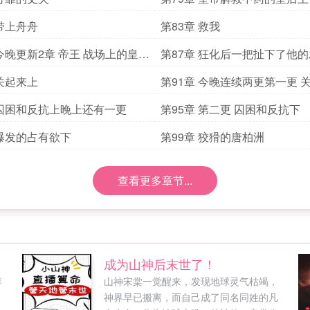
 带上舟舟
第83章 救我
 今晚更新2章 帝王 战场上的皇后
第87章 狂化后一把扯下了他
美的下
 关起来上
第91章 今晚连续两更第一更 
 囚困和反抗上晚上还有一更
第95章 第二更 囚困和反抗下
 爆发的占有欲下
第99章 狡猾的唐柏洲
查看更多章节...
成为山神后末世了！
尊
山神宋棠一觉醒来，发现地球灵气枯竭，
神界早已搬离，而自己成了同名同姓的凡