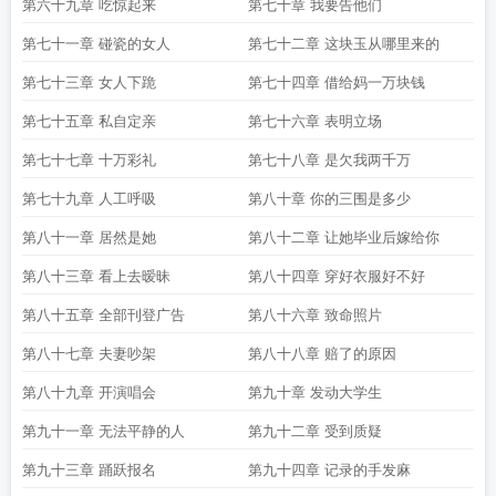
第六十九章 吃惊起来
第七十章 我要告他们
第七十一章 碰瓷的女人
第七十二章 这块玉从哪里来的
第七十三章 女人下跪
第七十四章 借给妈一万块钱
第七十五章 私自定亲
第七十六章 表明立场
第七十七章 十万彩礼
第七十八章 是欠我两千万
第七十九章 人工呼吸
第八十章 你的三围是多少
第八十一章 居然是她
第八十二章 让她毕业后嫁给你
第八十三章 看上去暧昧
第八十四章 穿好衣服好不好
第八十五章 全部刊登广告
第八十六章 致命照片
第八十七章 夫妻吵架
第八十八章 赔了的原因
第八十九章 开演唱会
第九十章 发动大学生
第九十一章 无法平静的人
第九十二章 受到质疑
第九十三章 踊跃报名
第九十四章 记录的手发麻