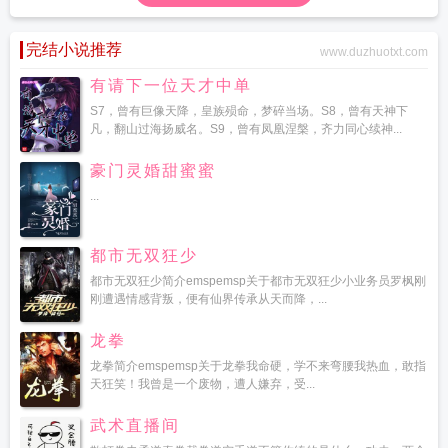
完结小说推荐
www.duzhuotxt.com
有请下一位天才中单
S7，曾有巨像天降，皇族殒命，梦碎当场。S8，曾有天神下
凡，翻山过海扬威名。S9，曾有凤凰涅槃，齐力同心续神...
豪门灵婚甜蜜蜜
...
都市无双狂少
都市无双狂少简介emspemsp关于都市无双狂少小业务员罗枫刚
刚遭遇情感背叛，便有仙界传承从天而降，...
龙拳
龙拳简介emspemsp关于龙拳我命硬，学不来弯腰我热血，敢指
天狂笑！我曾是一个废物，遭人嫌弃，受...
武术直播间