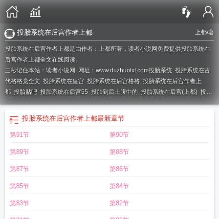
投胎系统在后宫作者上都
上都
/著
投胎系统在后宫作者上都是由作者：上都所著，读者小说网免费提供投胎系统在
后宫作者上都全文在线阅读。
三秒记住本站：读者小说网 网址：www.duzhuotxt.com
投胎系统
投胎系统在古
代格格党全文
投胎系统在皇宫
投胎系统在后宫格格
投胎系统在后宫作者上
都
投胎贴吧
投胎系统在后宫55
投胎到后土腹中的
投胎系统在后宫(上都)
投胎
系统在后宫讲的什么
投胎到古代
投胎系统在后宫 27
投胎系统在皇宫格格党
投
胎系统在后官
投胎系统在后宫百度
投胎系统在后宫免费阅读
投胎知乎
投胎系
投胎系统在后宫作者上都
最新章节
统在后宫全文阅读
投胎系统在后宫最新27
投胎系统在后宫微盘
投胎类
投胎宫
第91节
第90节
斗系统
投胎很重要
第89节
第88节
第87节
第86节
第85节
第84节
第83节
第82节