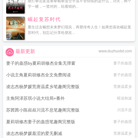
散打拳击柔道泰拳截拳道空手道不管你练的是什么，功夫，两个
字一横，一竖对的，站着错的...
崛起复苏时代
重生过去畅想未来梦幻现实，再塑传奇人生！如果您喜欢崛起复
苏时代，别忘记分享给朋友...
最新更新
www.duzhuotxt.com
妻子的蛊惑by夏莉胡修杰全集无弹窗
妻子的蛊惑
小说主角夏莉胡修杰全文免费阅读
妻子的蛊惑
凌志杰杨梦媛荒唐温柔乡笔趣阁完整版
荒唐温柔乡
主角阿泽苏琪小说大结局+番外
暗送秋波
苏茜茜小陈叔叔川流不息笔趣阁完整版
川流不息
夏莉胡修杰妻子的蛊惑笔趣阁完整版
妻子的蛊惑
凌志杰杨梦媛羞涩的爱无删减
荒唐温柔乡