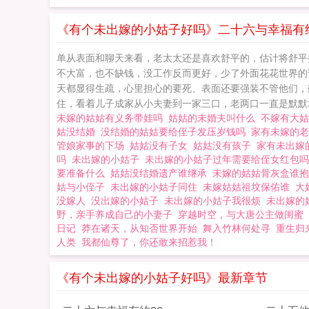
《有个未出嫁的小姑子好吗》二十六与幸福有约
单从表面和聊天来看，老太太还是喜欢舒平的，估计将舒平
不大富，也不缺钱，没工作反而更好，少了外面花花世界的
天都显得生疏，心里担心的要死、表面还要强装不管他们，
住，看着儿子成家从小夫妻到一家三口，老两口一直是默默
未嫁的姑姑有义务带娃吗
姑姑的未婚夫叫什么
不嫁有大
姑没结婚
没结婚的姑姑要给侄子发压岁钱吗
家有未嫁的
管娘家事的下场
姑姑没有子女
姑姑没有孩子
家有未出嫁
吗
未出嫁的小姑子
未出嫁的小姑子过年需要给侄女红包
要准备什么
姑姑没结婚遗产谁继承
未嫁的姑姑骨灰盒谁
姑与小侄子
未出嫁的小姑子同住
未嫁姑姑祖坟保佑谁
大
没嫁人
没出嫁的小姑子
未出嫁的小姑子我很烦
未出嫁的
野，亲手养成自己的小妻子
穿越时空，与大唐公主做闺蜜
日记
莽在诸天，从知否世界开始
舞入竹林何处寻
重生归
人类
我都仙尊了，你还敢来招惹我！
《有个未出嫁的小姑子好吗》最新章节