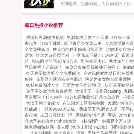
飞到地球。他郁闷啊，为何仙界的上仙
仙女们都把他当成风水天师？首发
po18mecomωoо1⒏υip...
每日热搜小说推荐
黑洞和黑洞碰撞视频
黑洞相撞会发生什么事
z终极一家
古代文
江晴苼林岐
影卫古穿今女尊认主
人杰地灵是今宵
全文免费阅读
狸花猫的种田修仙日常正文
过敏源治疗怎
话本
终末之诗百度百科
斗罗我真不是比比东林诺
跟蓬莱
结
和光同尘的同义清浊合流
男主校园大佬
秀才家的小娇
号玩家亏了还是赚了
短剧合集完蛋我被帅哥包围了
岛的
今天也要拔草呀全文免费阅读
穷途鼠的奶酪梦日剧在线播
狗仔
花美男连锁恐怖事件采访
快穿之渣女翻车纪事微博
妖魅免费阅读全文
罪臣之女仵作封神 剧
从盗墓开始穿越
兔子不吃窝边草滕真楚雯
大汉王子
花美男casting
九阴
厝主要讲了什么内容
扶苏如果和蒙恬起兵会怎么样
花美男
大汉王朝全文阅读
在江湖之上原唱完整版
大师姐为何这
想截胡！
通关9999道试炼，我碾压天骄,腾龙入道
开局心
密行动
末日自救计划
洇
男德康复治疗师
顽劣
发情止
游戏里身心疲惫(nph)辣简繁
（快穿NP）魅魔是个万人迷
绝色师姐骗结局
美人图 (实体未删节1-25集)
(NP)仙剑
二十年的蝴蝶
辣文合集2
浪荡
天降竹马都爱我
绿春波