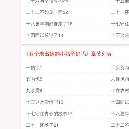
二十六与幸福有约26
二十五他
二十二不如见一面22
二十一怀
十八更年期好像来了18
十七守住
十四面试通过了14
十三这是
《有个未出嫁的小姑子好吗》章节列表
一佑宝1
二庆贺与
五内忧5
六暴风雨
九余震9
十在农村
十三这是爱情吗13
十四面试
十七守住青春的故事17
十八更年
二十一怀孕了21
二十二不