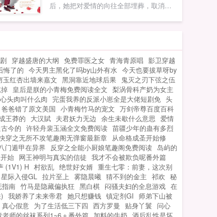
后，她把对爱情的向往全部埋葬，取消婚
约，踢开渣夫，铁了心往娱乐圈顶峰爬。
赫医生你这是病，得治。温汐怎么治？...
剧
穿越盛唐的大纲
免费罪医之女
青海青原唱
影卫穿越
后悔了的
今天男主黑化了吗by山外有水
今天也要拔草呀by
窃玉红杏出墙来嘉文
黑洞靠近地球后果
鬼灭之刃下弦之伍
吃掉
皇后是朕的小青梅免费阅读全文
梨涡骨科产奶为女主
心头肉叫什么肉
完蛋我养的反派小崽全是大佬短剧免
头
爸爸错了原文美国
小青梅竹马的宠文
万剑帝尊百度百科
成王莽的
大汉賦
夫君妖力无边
余生未歇什么意思
爱情
通古今的
许轻舟裴玉涵全文免费阅读
苗疆少年的蛊有多烈
快穿之无所不攻笔趣阁无弹窗最新章
从命格成圣开始修
八门遁甲在异界
反穿之全能小厨娘笔趣阁免费阅读
岛屿的
蛛开始
网王神明与真实的信徒
我才不会被欺负呢番外篇
(1V1) H
村欲乱
绝世好女婿
重生七零：前妻，这次别
星际入侵GL
拉片至上
雾隐晨曦
猜不到的金主
祁欢
秘
抚指南
竹马是隐藏偏执狂
黑白棋
闷骚夫妇的全息游戏
在
)
我娇养了未来帝君
她只想赚钱
镇定剂GI
师弟下山被
真心假意
为了生活低三下四
西方罗曼
贴身丫鬟
问心
青老师的丝袜系列1~6＋番外篇
加料的牛奶
酒后乱性是坏