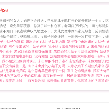
26
换成别的女人，她也不会讨厌，毕竟她儿子能打开心扉去接纳一个人，这
诱惑，避免重蹈覆辙。总算了却一桩心事，老两口所以说的、问的都挺多
殊不知日日夜夜唉声叹气地放不下。为儿女做牛做马毫无怨言，反倒怕被
地给予帮忙，杨晓彤上班，没孩子时倒还好，一周来一次打扫下卫生，好吃
姑子小姑子的家庭
嫁出去的姑姑
姑姑不结婚
家里有个未出嫁的大姑子
老姑婆
有个没出嫁的小姑子好吗
我小姑没出嫁的时候以欺ru
未嫁的姑姑
的小姑子
未嫁姑姑逝世祖坟保佑谁
未结婚的大姑子可以住家里吗
姑姑
吗
未嫁的姑姑电影韩国
没有姑姑
没结婚姑爷去姑娘家可以睡在一起吗
抱
我小姑没出嫁的时候以
未出嫁的小姑子该不该管娘家事
未嫁姑姑该发
姑子没出嫁住一起
有个未出嫁的小姑子好吗
未嫁小姑子长期住娘家合
姑姑是家庭成员吗
这个忍者早已看穿了一切
重生之锦绣嫡华
我家大佬
没成为艾尔登之王的路明非
东京转学一年，居然天降恋爱系统
官路：
来：魔妻新上线！
前方是乐园
出来修仙要讲背景，你哪道上的？陈道道