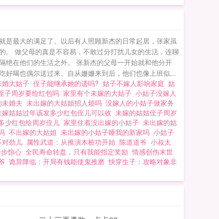
就是最大的满足了。以后有人照顾新杰的日常起居，张家虽
的。 做父母的真是不容易，不敢过分打扰儿女的生活，连聊
隔绝在他们的生活之外。 张新杰的父母一开始就和他分开
好喝也偶尔送过来。自从姗姗来到后，他们也像上班似...
未婚大姑子
侄子能继承她的遗吗?
姑子不嫁人影响家庭
姑
侄子周岁要给红包吗
家里有个未嫁的大姑子
小姑子没嫁人
的未婚夫
未出嫁的大姑姐招人烦吗
没嫁人的小姑子做家务
未嫁姑姑过年该发多少红包侄儿可以收
未嫁的姑姑侄子周岁
多少红包给周岁侄儿
家里住着没出嫁的小姑子
未出嫁的姑
适吗
不出嫁的大姑姐
未出嫁的小姑子睡我的新家吗
小姑子
不对劲儿
属性武道：从推演木桩功开始
陈道道爷
小叔太
步步惊心
全民寿命转盘，只有我能指定奖励
情感创伤末世
爷
诡异降临：开局有钱能使鬼推磨
快穿生子：攻略对象非