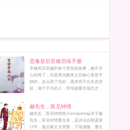
恶毒皇后宜修历练手册
宜修死后穿越到各个异世的故事，她不甘
心的死了，但是再次醒来之后她心里是平
静的，这么死了也好，愿来世不出生在宫
廷，做个平凡的人，而等她重生现代才发
现，她所在的地方就是一部剧，自己的不
甘心就是个笑话，所以她要好好的活着，
赫先生，医见钟情
幸福的活着。...
赫先生，医见钟情简介emspemsp关于赫
先生，医见钟情重生前，温汐活在阴谋算
计中，最后被丈夫背叛，下场凄惨。重生