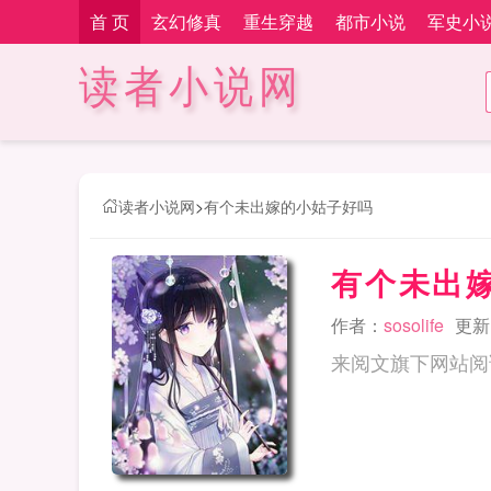
首 页
玄幻修真
重生穿越
都市小说
军史小
读者小说网
读者小说网
>
有个未出嫁的小姑子好吗
有个未出
作者：
sosolife
更新时