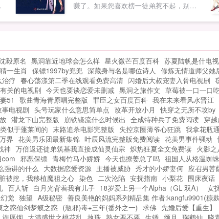
和
赚了。如果您喜欢榜一徒弟惹不起，别忘
记分享给朋友...
沈毅原名
黑洞靠近地球会怎么样
星火微芒百度百科
苏夏陆帆是什电视
猜一生肖
保镖1997by兜兜
深藏身与名是哪位诗人
修炼无情道师父她
么治疗
春心荡漾第二季在线观看免费高清
闪婚后大叔宠妻入骨电视剧
有关的电视剧
今天也要谈恋爱未删减
黑洞之旅作文
草莓被一口一口
妻51
歌曲青海青原唱完整版
罪臣之女百度百科
我在未来看风水晋江
故事电视剧
头号玩家什么意思简单点
改革开放小月
快穿之无所不攻by
放
潜龙下山完整版
崩铁镜流什么时候出
全成特种兵了免费阅读
穿越
类似于蓬莱间的
末路追杀电影完整版
失控京圈薄爷心狂跳
我拿花瓶
万界
花美男乐团最新集锦
叶辰风流完整版免费阅读
花美男事件骚动
战神
万倍返还徒弟筑基我直接成仙灵仙宗
炽热狂夏全文免费读
火影之
com
邪恶保缥
青梅竹马小娇娇
今天也撩姜总了吗
祖国人从格温蜘
么强讲的什么
大数据恋爱资源
主播被威胁
秀才的小娇妻何
应召男菩萨 
脏被挖，我移植魔祖之心
染色
二次沦陷
安抚指南
小梨花
围床夜话
礼
百人斩
白月光背着我有儿子
18岁爱上另一个Alpha（GL 双A）
安
幻觉
独望
A级秘密
善良美艳的妈妈系列精品集 作者:kangfu9901(糠麸
梦貘之惑仙剑梦貘之惑
(瓶邪)毒+三年(番外之一)
求佛
先婚后爱【重生】
许愿烟
大清盛世之桃花乱
执珠
熟女要不要
生锈
颂月
瑞鹤仙
晓