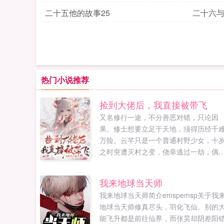
二十五他的故事25
二十六与
热门小说推荐
捡到大佬后，我直接被带飞
又名修行一途，不分善恶对错，只论因
果。修士想要立足于天地，须得历经千
万险。云芊只是一个普通村野少女，十
之时突遭灭村之变，侥幸逃过一劫，偶
捡到一颗红色宝石。岂料，红色宝石内
藏有一位活了万年的大佬。大佬，求抱
我来地球当天师
腿！大佬，求带飞！大佬，请带我飞升
我来地球当天师简介emspemsp关于我
界！大佬，请带我成神！...
地球当天师修真尽头，羽化飞仙。别的
能飞升都是前往仙界，而张昊却阴差阳