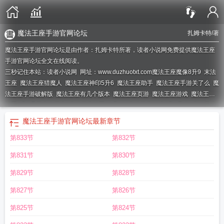
魔法王座手游官网论坛
扎姆卡特
/著
魔法王座手游官网论坛是由作者：扎姆卡特所著，读者小说网免费提供魔法王座
手游官网论坛全文在线阅读。
三秒记住本站：读者小说网 网址：www.duzhuotxt.com
魔法王座魔像8升9
末法
王座
魔法王座猎魔人
魔法王座神印5升6
魔法王座助手
魔法王座手游关了么
魔
法王座手游破解版
魔法王座有几个版本
魔法王座页游
魔法王座游戏
魔法王座
神翼6升7需要多少石头
魔法王座神翼10升11
魔法王座骑兵7升8暴击
魔法王座
微端
魔法王座圣兽9升10需要多少
魔法王座官网
魔法王座升阶数据表
魔法王
魔法王座手游官网论坛
最新章节
座披风10升11需要多少石头
魔法王座官网手机版
魔法王座升阶数据大全
魔法
第833节
第832节
王座手游官网论坛
魔法王座弩炮6升7需要多少石头
魔法王座官网论坛
魔法王座
魔像5升6需要多少
魔法王座神印7到8
魔法王座魔法少女小圆
霍格沃兹的魔法
第831节
第830节
王座
魔法王座周杰伦
魔法王座百度百科
魔法王座神翼10升11暴击
口袋妖怪魔
法王座
魔法王座手游官网入口
魔法王座骑兵
魔法王座魔像6到7
魔法王座停服
第829节
第828节
了吗
魔法王座神翼8升9需要多少羽毛
魔法王座圣兽升级
魔法王座官网维护
魔
第827节
第826节
法王座神翼7升8
永恒闪耀特利迦
魔法王座麒麟臂
末法王座百度百科
魔法王座
魂器7升8
魔法王座升阶顺序
末法王座电视剧
魔法王座单机版
魔法王座攻略大
第825节
第824节
全
魔法王座圣兽14升15
魔法王座 周杰伦
魔法王座圣兽7升8需要多少石头
魔