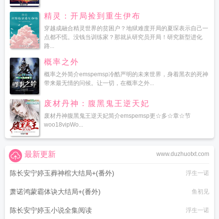
精灵：开局捡到重生伊布
穿越成融合精灵世界的贫困户？地狱难度开局的夏琛表示自己一
点都不慌。没钱当训练家？那就从研究员开局！研究新型进化
路...
概率之外
概率之外简介emspemsp冷酷严明的未来世界，身着黑衣的死神
带来最无情的问候。让一切，在概率之外...
废材丹神：腹黑鬼王逆天妃
废材丹神腹黑鬼王逆天妃简介emspemsp更☆多☆章☆节
woo18vipWo...
最新更新
www.duzhuotxt.com
陈长安宁婷玉葬神棺大结局+(番外)
浮生一诺
萧诺鸿蒙霸体诀大结局+(番外)
鱼初见
陈长安宁婷玉小说全集阅读
浮生一诺