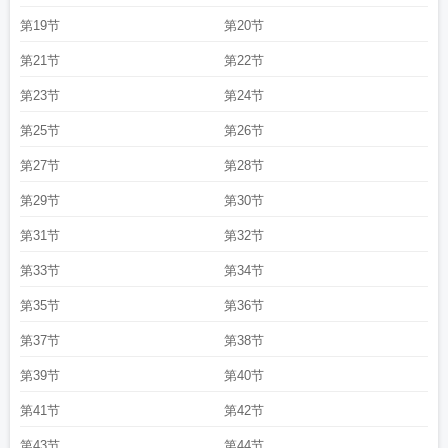
料
魔法王座魔像9升10
魔法王座神耀5到6
魔法王座圣兽7升8暴击
魔法王座微
第19节
第20节
端打不开
末法王座附身
魔法王座圣兽8升9需要多少石头
魔法王座电影
魔法王
第21节
第22节
座魂器10升11
魔法王座暴击日神翼8升9
魔法王座升阶数据
第23节
第24节
第25节
第26节
第27节
第28节
第29节
第30节
第31节
第32节
第33节
第34节
第35节
第36节
第37节
第38节
第39节
第40节
第41节
第42节
第43节
第44节