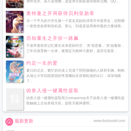
弟帮宽衣。真不是他懒，是徒弟太勤奋显得他有点懒。QQ...
奥特曼之开局获得贝利亚勋章
当一个平凡的大学生被一个莫名其妙的泽塔升华器带走，还附赠
一套怪兽勋章制造机器。那么，到底是该用奥特曼的力量拯救...
历劫重生之开挂一路飙
千落带着前世记忆重生未来星际时空，‘亲’母恶毒，‘亲’姐毒辣，
三年后保育舱一出来，被测定为精神力废材，遗弃垃圾星...
约定一生的爱
夏日的北京，繁忙的街道上充满了熙熙攘攘的人群和车辆。刚刚
从瑞士大学回国度假的李晨曦站在首都机场的出口，深深地吸
了...
凶兽入侵一键属性提取
凶兽入侵一键属性提取简介emspemsp关于凶兽入侵一键属性提
取触碰上古凶兽朝天犼，提取天赋神通明...
最新更新
www.duzhuotxt.com