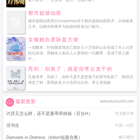
婆小帅哥，一台宝马一套房，当我们家...
都市超级仙医
都市超级仙医简介emspemsp关于都市超级仙医医术，古称岐黄
之术。以岐伯和黄帝为始祖的医道仙门称为...
女修她在星际盘大佬
一觉醒来，叶轻薇发现自己那好几十万亩的山头变成了令人讨厌
的垃圾场，而她本人则从人人畏惧的一代魔尊，变成了世人眼
中...
亮剑：别装了，就是你李云龙干的
孔捷老李，别装了，你昨天是不是把鬼子的票号给抢了，既然兄
弟发了财，那我多多少少也得沾沾光。李云龙他娘...
最新更新
www.duzhuotxt.com
讨厌又怎么样，还不是要乖乖挨操（百合H）
性无能天使
淫书生
中原一点红
Damsels in Distress（bdsm短篇合集）
蝎子尾巴