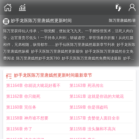
妙手龙医陈万里唐嫣然更新时间
陈万里唐嫣然
/著
陈万里获得仙人传承，一朝觉醒，便如龙飞九天。一手握惊世医术，活死人肉白
骨，达官显贵尽低头！一手持杀人利剑，斩破虚空，举世强者亦折服！从此红颜
相伴，兄弟相随，纵情都市……
妙手仙医陈万里唐嫣然最新章节列表
妙手龙医陈
万里唐嫣然纵横
妙手天医陈万里唐嫣然更新最快
妙手龙医陈万里唐嫣然全文免
费阅读
陈万里唐嫣然妙手龙医780
妙手天医陈万里唐嫣然免费阅读最新
妙手龙
医陈万里唐嫣然更新
妙手大医仙陈万里唐嫣然面费阅读
妙手大医仙陈万里唐嫣
然短剧
陈万里唐嫣然妙手大医最新
妙手天医陈万里唐嫣然最新更新章节目录
妙
妙手龙医陈万里唐嫣然更新时间
最新章节
手大仙医仙陈万里唐嫣然
妙手仙医陈万里唐嫣然数祖忘典
陈万里唐嫣然妙手龙
第1164章 你就说大呲花好看不
第1163章 死讯传出
医最新章节更新内容
唐嫣然陈万里妙手大仙医
妙手龙医仙陈万里唐嫣然
陈万里
唐嫣然妙手龙医有声全文阅读
妙手天医陈万里唐嫣然正版阅读1878
唐嫣然妙手
第1162章 你只能死
第1161章 这就是你说的大呲花
大仙医
妙手大仙医陈万里唐嫣然最新章节_妙
妙手大神医陈万里唐嫣然
妙手大
医仙陈万里唐嫣然最新章节更
妙手大仙医陈万里唐嫣然全文免费阅读
妙手大医
第1160章 完任务
第1159章 你是强盗吗
仙陈万里唐嫣然剧情介绍
妙手大仙医陈万里和唐嫣然
妙手大医仙陈万里唐嫣然
第1158章 神丹谁不想要
第1157章 贪婪使人面目全非
免费阅读
妙手龙医陈万里唐嫣然哪里能看
妙手龙医陈万里唐嫣然完整版免费
全
妙手龙医陈万里唐嫣然更新时间
陈万里唐嫣然妙手大仙医免费阅读
陈万里与
第1156章 炸了
第1155章 没头脑和不高兴
唐嫣然妙手龙医
妙手龙医陈万里唐嫣然在线阅读
妙手龙医陈万里唐嫣然金佛免