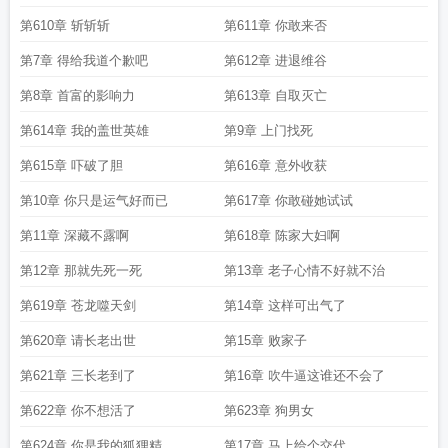
第610章 斩斩斩
第611章 你敢来否
第7章 得给我道个歉吧
第612章 进退维谷
第8章 首富的影响力
第613章 自取灭亡
第614章 我的盖世英雄
第9章 上门找死
第615章 吓破了胆
第616章 意外收获
第10章 你只是运气好而已
第617章 你敢碰她试试
第11章 深藏不露啊
第618章 陈家大妇啊
第12章 那就先死一死
第13章 老子心情不好就不治
第619章 苍龙噬天剑
第14章 这样可出气了
第620章 请长老出世
第15章 败家子
第621章 三长老到了
第16章 吹牛逼这谁还不会了
第622章 你不想活了
第623章 狗男女
第624章 你是我的狐狸精
第17章 马上给个交代