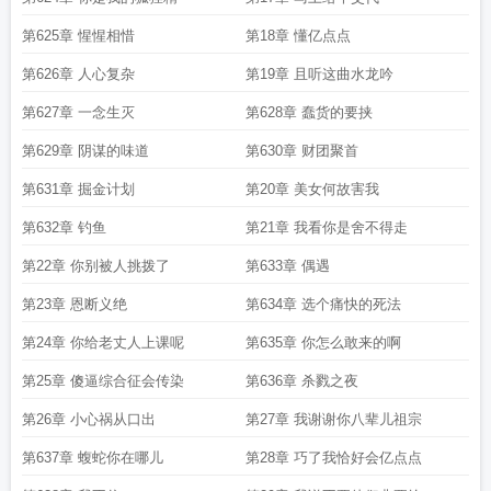
第625章 惺惺相惜
第18章 懂亿点点
第626章 人心复杂
第19章 且听这曲水龙吟
第627章 一念生灭
第628章 蠢货的要挟
第629章 阴谋的味道
第630章 财团聚首
第631章 掘金计划
第20章 美女何故害我
第632章 钓鱼
第21章 我看你是舍不得走
第22章 你别被人挑拨了
第633章 偶遇
第23章 恩断义绝
第634章 选个痛快的死法
第24章 你给老丈人上课呢
第635章 你怎么敢来的啊
第25章 傻逼综合征会传染
第636章 杀戮之夜
第26章 小心祸从口出
第27章 我谢谢你八辈儿祖宗
第637章 蝮蛇你在哪儿
第28章 巧了我恰好会亿点点