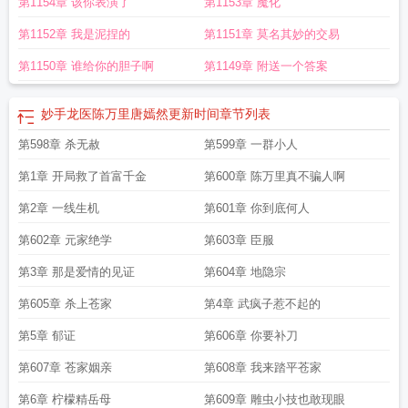
第1154章 该你表演了
第1153章 魔化
费观看
妙手天医陈万里和唐嫣然免费阅读
妙手龙医陈万里和唐嫣然
陈万里唐嫣
然妙手龙医在线阅读
妙手龙医陈万里唐嫣然超前更新提醒
妙手龙医陈万里唐嫣
第1152章 我是泥捏的
第1151章 莫名其妙的交易
然免费阅读无弹窗大结局
妙手龙医陈万里唐嫣然最新章
妙手龙医陈万里唐嫣然
结局
陈万里唐嫣然妙手龙医笔趣阁
陈万里与唐嫣然妙手龙
妙手小仙医陈万里唐
第1150章 谁给你的胆子啊
第1149章 附送一个答案
嫣然最新更新章
陈万里唐嫣然妙手大医仙最新章节更
妙手龙医陈万里唐嫣然金
佛剧情介绍
陈万里唐嫣然妙手大仙演员表
陈万里唐嫣然妙手龙医小
陈万里唐嫣
妙手龙医陈万里唐嫣然更新时间
章节列表
然妙手大医仙免费阅读笔趣阁
妙手龙医陈万里唐嫣然全本免费阅读
妙手龙医陈
万里唐嫣然最新章节更新消息
第598章 杀无赦
妙手龙医陈万里唐嫣然短剧
第599章 一群小人
陈万里唐嫣然妙手大
仙医最新
妙手仙医陈万里唐嫣然有声都市言情
妙手龙医陈万里唐嫣然金佛演员
第1章 开局救了首富千金
第600章 陈万里真不骗人啊
表
唐嫣然陈万里妙手大医仙
陈万里的唐嫣然妙手龙医
陈万里唐嫣然妙手大医仙
笔
第2章 一线生机
第601章 你到底何人
第602章 元家绝学
第603章 臣服
第3章 那是爱情的见证
第604章 地隐宗
第605章 杀上苍家
第4章 武疯子惹不起的
第5章 郁证
第606章 你要补刀
第607章 苍家姻亲
第608章 我来踏平苍家
第6章 柠檬精岳母
第609章 雕虫小技也敢现眼