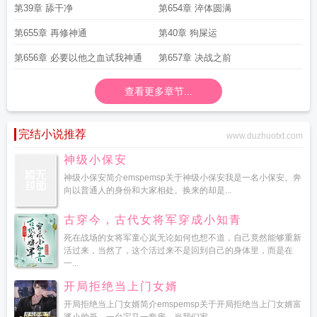
第39章 舔干净
第654章 淬体圆满
第655章 再修神通
第40章 狗屎运
第656章 必要以他之血试我神通
第657章 决战之前
查看更多章节...
完结小说推荐
www.duzhuotxt.com
神级小保安
神级小保安简介emspemsp关于神级小保安我是一名小保安。奔
向以普通人的身份和大家相处。换来的却是...
古穿今，古代女将军穿成小知青
死在战场的女将军童心岚无论如何也想不道，自己竟然能够重新
活过来，当然了，这个活过来不是回到自己的身体里，而是在
一...
开局拒绝当上门女婿
开局拒绝当上门女婿简介emspemsp关于开局拒绝当上门女婿富