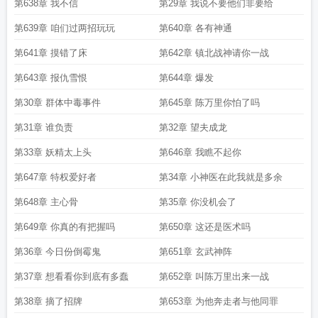
第638章 我不信
第29章 我说不要他们非要给
第639章 咱们过两招玩玩
第640章 各有神通
第641章 摸错了床
第642章 镇北战神请你一战
第643章 报仇雪恨
第644章 爆发
第30章 群体中毒事件
第645章 陈万里你怕了吗
第31章 谁负责
第32章 望夫成龙
第33章 妖精太上头
第646章 我瞧不起你
第647章 特权爱好者
第34章 小神医在此我就是多余
第648章 主心骨
第35章 你没机会了
第649章 你真的有把握吗
第650章 这还是医术吗
第36章 今日份倒霉鬼
第651章 玄武神阵
第37章 想看看你到底有多蠢
第652章 叫陈万里出来一战
第38章 摘了招牌
第653章 为他奔走者与他同罪