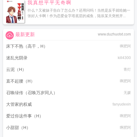
我真想平平无奇啊
什么？又被妹子告白了怎么办？还用问吗！当然是反手就给她一
张好人卡啊！作为恋爱金字塔底层的咸鱼，陆辰某天突然开...
最新更新
www.duzhuotxt.com
床下不熟（高干，H）
啊肥阿
迷乱光阴录
kill4300
云泥（H）
青灯
直不起腰（H）
啊肥阿
召唤绿传（召唤万岁同人）
无媛
大管家的权威
fanyudexin
爱过你这件事（H）
啊肥阿
小甜甜（H）
啊肥阿