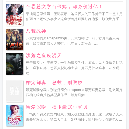
在霸总文学当保姆，却身价过亿！
穿成霸总家保姆，蓝玥表示，这伺候人的工作她干不了一点！月
薪两万？还钱多事少？这金饭碗她可要好好抱紧！顺便绑定系...
八荒战神
八荒战神简介emspemsp关于八荒战神七年前，君莫离被人污
蔑，如过街老鼠人人喊打。七年后，君莫离已...
洪荒之瘟疫漫天
死于瘟疫，生于瘟疫，一生与瘟疫为伴。原本，以为凭借后世记
忆，赚取功德，想要摆脱封神大劫，并不是什么难事，却发现
功...
婚宠鲜妻：总裁，别傲娇
婚宠鲜妻总裁，别傲娇简介emspemsp婚宠鲜妻总裁，别傲娇是
西柚的经典其他类型类作品，婚宠鲜妻...
蜜爱深吻：权少豪宠小宝贝
一场见不得光的契约结束，她又被他抓回身边，这一次成了人人
羡慕的权太太。第二天早上，她扶着腰，请问权少，你是电动...